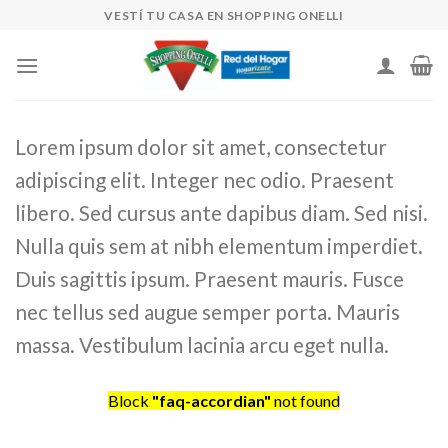
Skip
VESTÍ TU CASA EN SHOPPING ONELLI
to
content
Lorem ipsum dolor sit amet, consectetur
adipiscing elit. Integer nec odio. Praesent
libero. Sed cursus ante dapibus diam. Sed nisi.
Nulla quis sem at nibh elementum imperdiet.
Duis sagittis ipsum. Praesent mauris. Fusce
nec tellus sed augue semper porta. Mauris
massa. Vestibulum lacinia arcu eget nulla.
Block
"faq-accordian"
not found