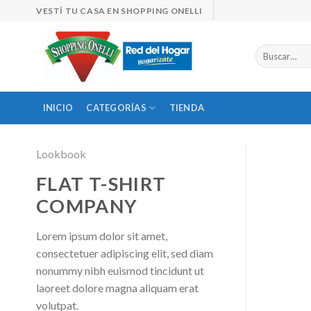
Skip
VESTÍ TU CASA EN SHOPPING ONELLI
to
content
Buscar
por:
INICIO
CATEGORÍAS
TIENDA
Lookbook
FLAT T-SHIRT
COMPANY
Lorem ipsum dolor sit amet,
consectetuer adipiscing elit, sed diam
nonummy nibh euismod tincidunt ut
laoreet dolore magna aliquam erat
volutpat.