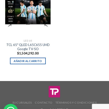
LED 65
TCL 65″ QLED L65C655 UHD
Google TV-SO
$
1,504,292.00
AÑADIR AL CARRITO
SUCURSALES
CONTACTO
TÉRMINOS Y CONDICIONES