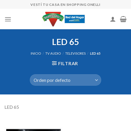
Skip
VESTÍ TU CASA EN SHOPPING ONELLI
to
content
LED 65
INICIO
/
TV AUDIO
/
TELEVISORES
/
LED 65
FILTRAR
LED 65