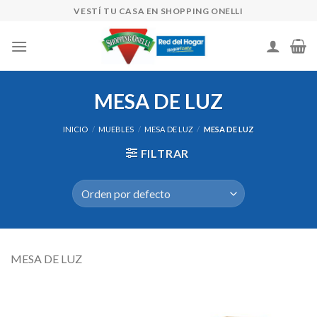
Skip
VESTÍ TU CASA EN SHOPPING ONELLI
to
content
MESA DE LUZ
INICIO
/
MUEBLES
/
MESA DE LUZ
/
MESA DE LUZ
FILTRAR
MESA DE LUZ