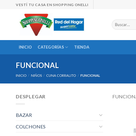
Skip
VESTÍ TU CASA EN SHOPPING ONELLI
to
content
Buscar
por:
INICIO
CATEGORÍAS
TIENDA
FUNCIONAL
INICIO
/
NIÑOS
/
CUNA CORRALITO
/
FUNCIONAL
DESPLEGAR
FUNCION
BAZAR
COLCHONES