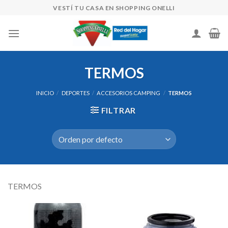
Skip
VESTÍ TU CASA EN SHOPPING ONELLI
to
content
TERMOS
INICIO
/
DEPORTES
/
ACCESORIOS CAMPING
/
TERMOS
FILTRAR
TERMOS