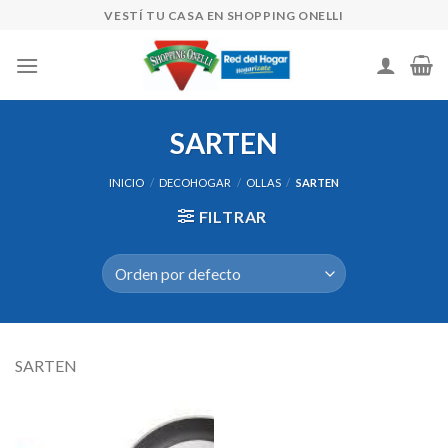
Skip
VESTÍ TU CASA EN SHOPPING ONELLI
to
content
SARTEN
INICIO
/
DECOHOGAR
/
OLLAS
/
SARTEN
FILTRAR
SARTEN