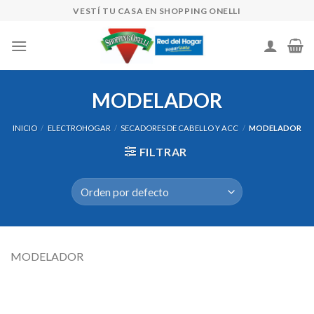
Skip
VESTÍ TU CASA EN SHOPPING ONELLI
to
content
MODELADOR
INICIO
/
ELECTROHOGAR
/
SECADORES DE CABELLO Y ACC
/
MODELADOR
FILTRAR
MODELADOR