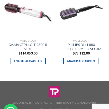
MODELADOR
MODELADOR
GA.MA CEPILLO T 2300 R
PHILIPS BHH-880
STYL
CEPILLOTERMICO St Care
$
114,053.00
$
75,112.00
AÑADIR AL CARRITO
AÑADIR AL CARRITO
SUCURSALES
CONTACTO
TÉRMINOS Y CONDICIONES