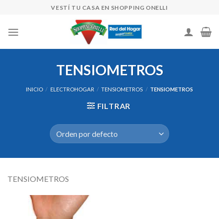
Skip
VESTÍ TU CASA EN SHOPPING ONELLI
to
content
TENSIOMETROS
INICIO
/
ELECTROHOGAR
/
TENSIOMETROS
/
TENSIOMETROS
FILTRAR
TENSIOMETROS