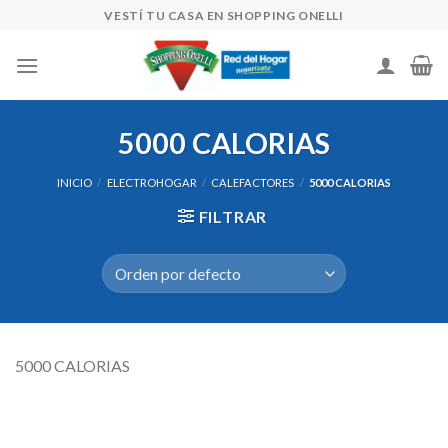
Skip
VESTÍ TU CASA EN SHOPPING ONELLI
to
content
5000 CALORIAS
INICIO
/
ELECTROHOGAR
/
CALEFACTORES
/
5000 CALORIAS
FILTRAR
5000 CALORIAS