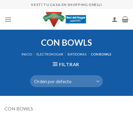
Skip
VESTÍ TU CASA EN SHOPPING ONELLI
to
content
CON BOWLS
INICIO
/
ELECTROHOGAR
/
BATIDORAS
/
CON BOWLS
FILTRAR
CON BOWLS