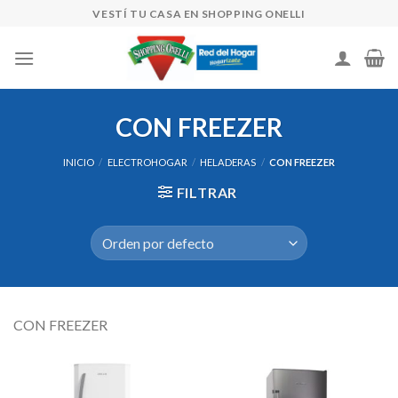
Skip
VESTÍ TU CASA EN SHOPPING ONELLI
to
content
CON FREEZER
INICIO
/
ELECTROHOGAR
/
HELADERAS
/
CON FREEZER
FILTRAR
CON FREEZER