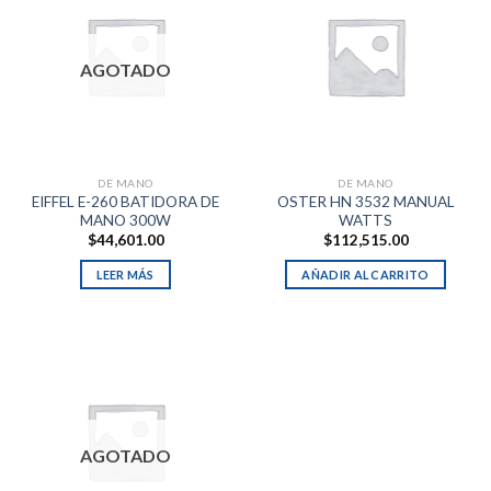
AGOTADO
DE MANO
DE MANO
EIFFEL E-260 BATIDORA DE
OSTER HN 3532 MANUAL
MANO 300W
WATTS
$
44,601.00
$
112,515.00
LEER MÁS
AÑADIR AL CARRITO
AGOTADO