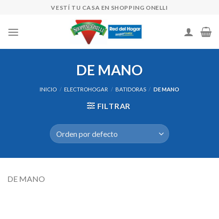
Skip
VESTÍ TU CASA EN SHOPPING ONELLI
to
content
DE MANO
INICIO
/
ELECTROHOGAR
/
BATIDORAS
/
DE MANO
FILTRAR
DE MANO