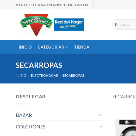
Skip
VESTÍ TU CASA EN SHOPPING ONELLI
to
content
Buscar
por:
INICIO
CATEGORÍAS
TIENDA
SECARROPAS
INICIO
/
ELECTROHOGAR
/
SECARROPAS
DESPLEGAR
SECARRO
BAZAR
COLCHONES