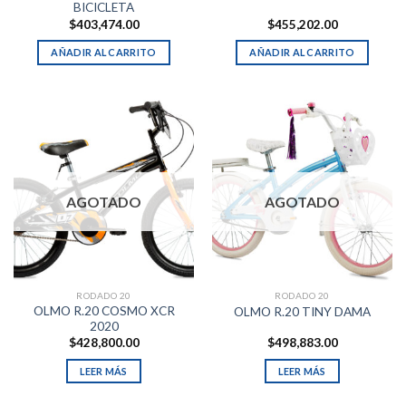
BICICLETA
$
403,474.00
$
455,202.00
AÑADIR AL CARRITO
AÑADIR AL CARRITO
AGOTADO
AGOTADO
RODADO 20
RODADO 20
OLMO R.20 COSMO XCR
OLMO R.20 TINY DAMA
2020
$
428,800.00
$
498,883.00
LEER MÁS
LEER MÁS