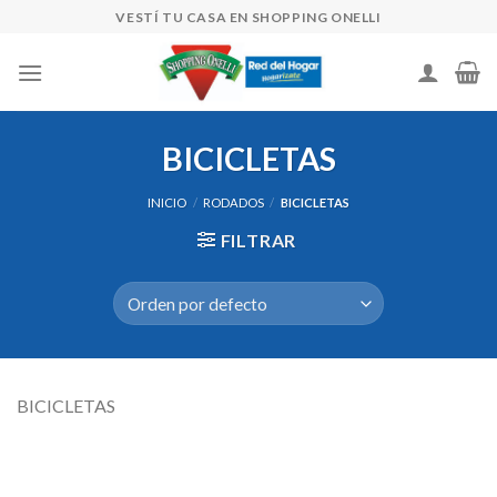
Skip
VESTÍ TU CASA EN SHOPPING ONELLI
to
content
BICICLETAS
INICIO
/
RODADOS
/
BICICLETAS
FILTRAR
BICICLETAS