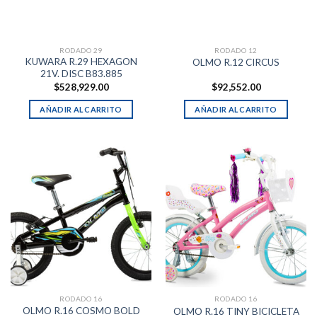
RODADO 29
RODADO 12
KUWARA R.29 HEXAGON
OLMO R.12 CIRCUS
21V. DISC B83.885
$
528,929.00
$
92,552.00
AÑADIR AL CARRITO
AÑADIR AL CARRITO
RODADO 16
RODADO 16
OLMO R.16 COSMO BOLD
OLMO R.16 TINY BICICLETA