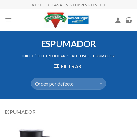
Skip
VESTÍ TU CASA EN SHOPPING ONELLI
to
content
ESPUMADOR
INICIO
/
ELECTROHOGAR
/
CAFETERAS
/
ESPUMADOR
FILTRAR
ESPUMADOR