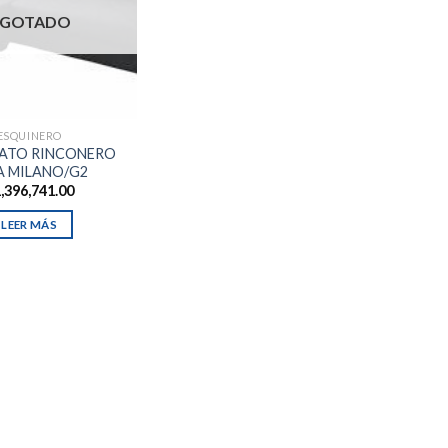
GOTADO
ESQUINERO
ONATO RINCONERO
A MILANO/G2
,396,741.00
LEER MÁS