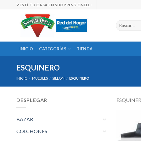
Skip
VESTÍ TU CASA EN SHOPPING ONELLI
to
content
Buscar
por:
INICIO
CATEGORÍAS
TIENDA
ESQUINERO
INICIO
/
MUEBLES
/
SILLON
/
ESQUINERO
DESPLEGAR
ESQUINE
BAZAR
COLCHONES