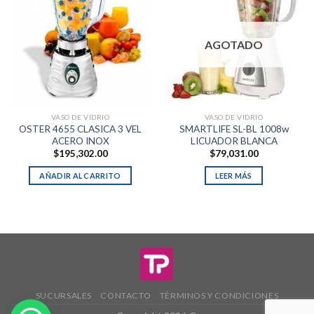
AGOTADO
VASO DE VIDRIO
VASO DE VIDRIO
OSTER 4655 CLASICA 3 VEL
SMARTLIFE SL-BL 1008w
ACERO INOX
LICUADOR BLANCA
$
195,302.00
$
79,031.00
AÑADIR AL CARRITO
LEER MÁS
SUCURSALES
CONTACTO
TÉRMINOS Y CONDICIONES