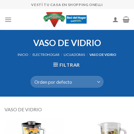
Skip
VESTÍ TU CASA EN SHOPPING ONELLI
to
content
VASO DE VIDRIO
INICIO
/
ELECTROHOGAR
/
LICUADORAS
/
VASO DE VIDRIO
FILTRAR
VASO DE VIDRIO