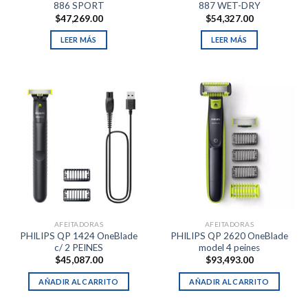
886 SPORT
887 WET-DRY
$
47,269.00
$
54,327.00
LEER MÁS
LEER MÁS
AFEITADORAS
AFEITADORAS
PHILIPS QP 1424 OneBlade
PHILIPS QP 2620 OneBlade
c/ 2 PEINES
model 4 peines
$
45,087.00
$
93,493.00
AÑADIR AL CARRITO
AÑADIR AL CARRITO