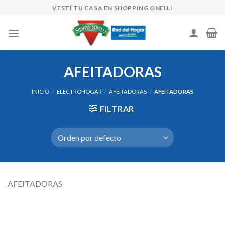
Skip
VESTÍ TU CASA EN SHOPPING ONELLI
to
content
AFEITADORAS
INICIO
/
ELECTROHOGAR
/
AFEITADORAS
/
AFEITADORAS
FILTRAR
AFEITADORAS