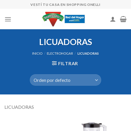
Skip
VESTÍ TU CASA EN SHOPPING ONELLI
to
content
LICUADORAS
INICIO
/
ELECTROHOGAR
/
LICUADORAS
FILTRAR
LICUADORAS