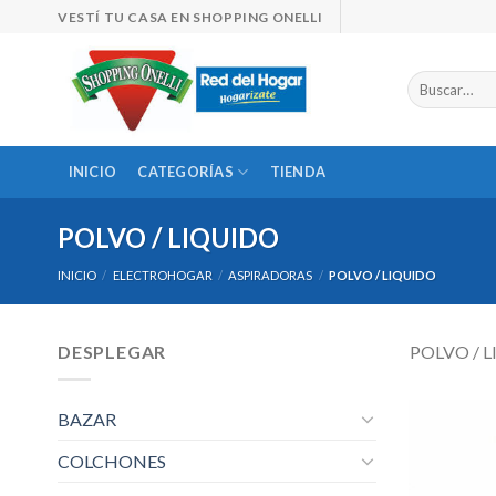
Skip
VESTÍ TU CASA EN SHOPPING ONELLI
to
content
Buscar
por:
INICIO
CATEGORÍAS
TIENDA
POLVO / LIQUIDO
INICIO
/
ELECTROHOGAR
/
ASPIRADORAS
/
POLVO / LIQUIDO
DESPLEGAR
POLVO / 
BAZAR
COLCHONES