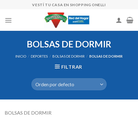
Skip
VESTÍ TU CASA EN SHOPPING ONELLI
to
content
BOLSAS DE DORMIR
INICIO
/
DEPORTES
/
BOLSAS DE DORMIR
/
BOLSAS DE DORMIR
FILTRAR
BOLSAS DE DORMIR