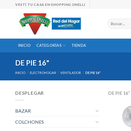
Skip
VESTÍ TU CASA EN SHOPPING ONELLI
to
content
Buscar
por:
INICIO
CATEGORÍAS
TIENDA
DE PIE 16"
INICIO
/
ELECTROHOGAR
/
VENTILADOR
/
DE PIE 16"
DESPLEGAR
DE PIE 16″
BAZAR
COLCHONES