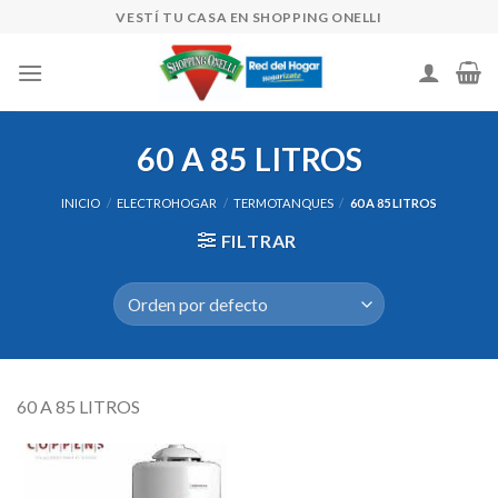
Skip
VESTÍ TU CASA EN SHOPPING ONELLI
to
content
60 A 85 LITROS
INICIO
/
ELECTROHOGAR
/
TERMOTANQUES
/
60 A 85 LITROS
FILTRAR
60 A 85 LITROS