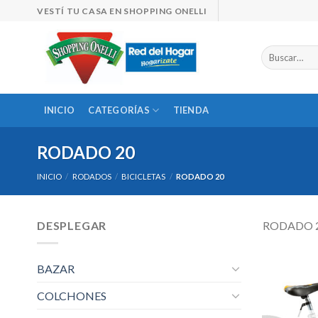
Skip
VESTÍ TU CASA EN SHOPPING ONELLI
to
content
Buscar
por:
INICIO
CATEGORÍAS
TIENDA
RODADO 20
INICIO
/
RODADOS
/
BICICLETAS
/
RODADO 20
DESPLEGAR
RODADO 
BAZAR
COLCHONES