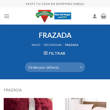
Skip
VESTÍ TU CASA EN SHOPPING ONELLI
to
content
FRAZADA
INICIO
/
DECOHOGAR
/
FRAZADA
FILTRAR
FRAZADA