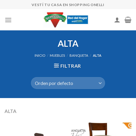
Skip
VESTÍ TU CASA EN SHOPPING ONELLI
to
content
ALTA
INICIO
/
MUEBLES
/
BANQUETA
/
ALTA
FILTRAR
ALTA