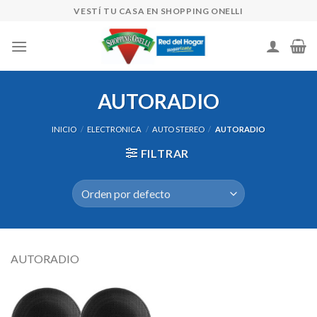
Skip
VESTÍ TU CASA EN SHOPPING ONELLI
to
content
AUTORADIO
INICIO
/
ELECTRONICA
/
AUTO STEREO
/
AUTORADIO
FILTRAR
AUTORADIO