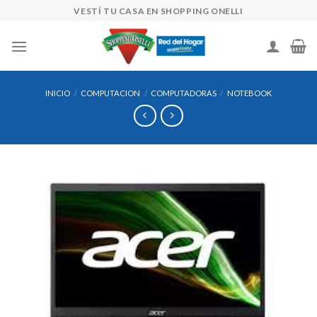
Skip
VESTÍ TU CASA EN SHOPPING ONELLI
to
content
INICIO
/
COMPUTACION
/
COMPUTADORAS
/
NOTEBOOK