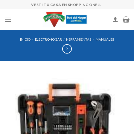
Skip
VESTÍ TU CASA EN SHOPPING ONELLI
to
content
INICIO
/
ELECTROHOGAR
/
HERRAMIENTAS
/
MANUALES