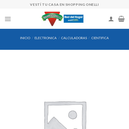
Skip
VESTÍ TU CASA EN SHOPPING ONELLI
to
content
INICIO
/
ELECTRONICA
/
CALCULADORAS
/
CIENTIFICA