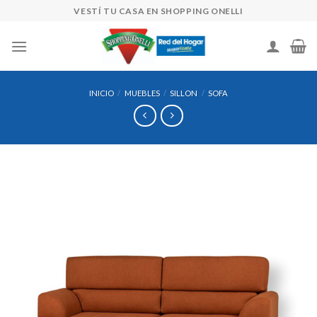
Skip
VESTÍ TU CASA EN SHOPPING ONELLI
to
content
INICIO
/
MUEBLES
/
SILLON
/
SOFA