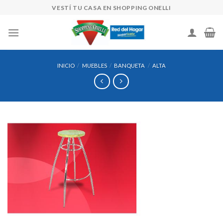
Skip
VESTÍ TU CASA EN SHOPPING ONELLI
to
content
INICIO
/
MUEBLES
/
BANQUETA
/
ALTA