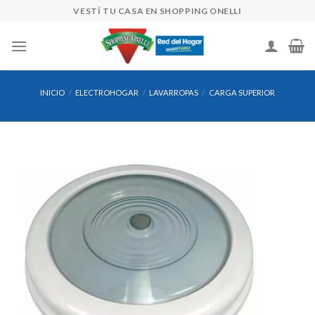
Skip
VESTÍ TU CASA EN SHOPPING ONELLI
to
content
INICIO
/
ELECTROHOGAR
/
LAVARROPAS
/
CARGA SUPERIOR