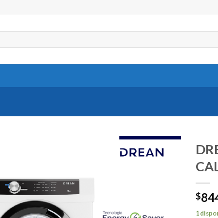
DR
CA
84
$
1 dispo