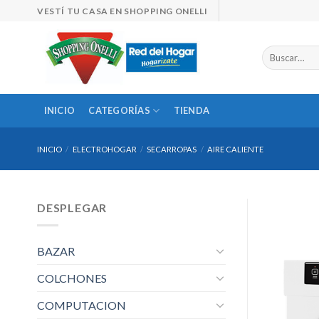
Skip
VESTÍ TU CASA EN SHOPPING ONELLI
to
content
Buscar
por:
INICIO
CATEGORÍAS
TIENDA
INICIO
/
ELECTROHOGAR
/
SECARROPAS
/
AIRE CALIENTE
DESPLEGAR
BAZAR
COLCHONES
COMPUTACION