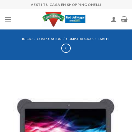
Skip
VESTÍ TU CASA EN SHOPPING ONELLI
to
content
INICIO
/
COMPUTACION
/
COMPUTADORAS
/
TABLET