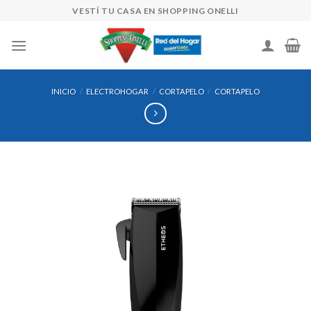
Skip
VESTÍ TU CASA EN SHOPPING ONELLI
to
content
INICIO
/
ELECTROHOGAR
/
CORTAPELO
/
CORTAPELO