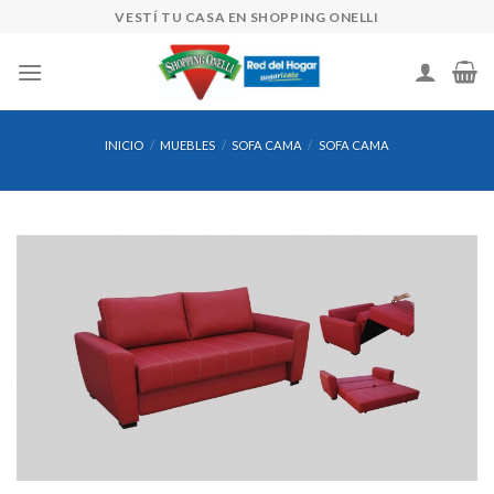
Skip
VESTÍ TU CASA EN SHOPPING ONELLI
to
content
INICIO
/
MUEBLES
/
SOFA CAMA
/
SOFA CAMA