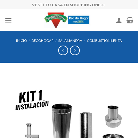
Skip
VESTÍ TU CASA EN SHOPPING ONELLI
to
content
INICIO
/
DECOHOGAR
/
SALAMANDRA
/
COMBUSTION LENTA