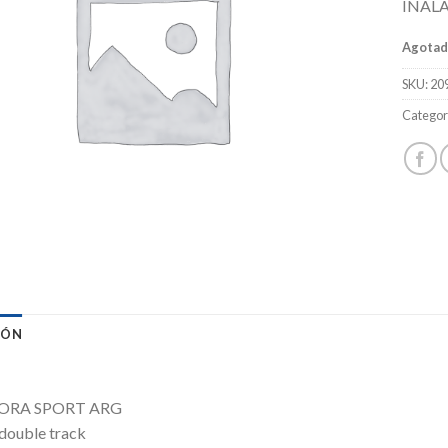
INAL
Agota
SKU:
20
Categor
IÓN
ORA SPORT ARG
 double track