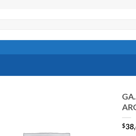
GA
AR
38
$