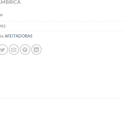
AMBRICA
do
993
ía:
AFEITADORAS