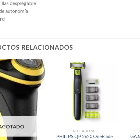
illas desplegable
 de autonomía
ord
CTOS RELACIONADOS
AGOTADO
AFEITADORAS
PHILIPS QP 2620 OneBlade
GA.