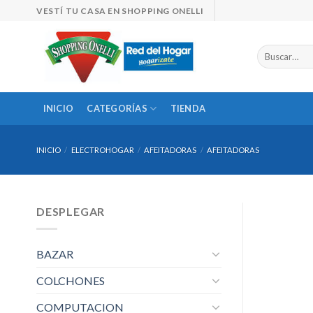
Skip
VESTÍ TU CASA EN SHOPPING ONELLI
to
content
Buscar
por:
INICIO
CATEGORÍAS
TIENDA
INICIO
/
ELECTROHOGAR
/
AFEITADORAS
/
AFEITADORAS
DESPLEGAR
BAZAR
COLCHONES
COMPUTACION