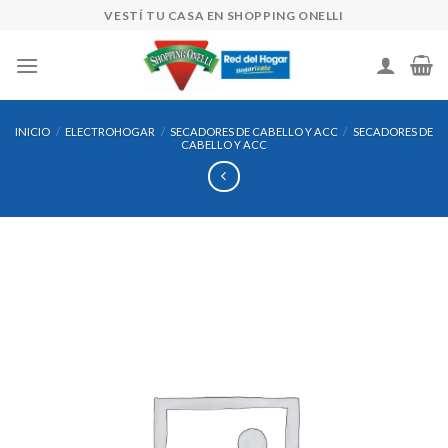
Skip
VESTÍ TU CASA EN SHOPPING ONELLI
to
content
INICIO
/
ELECTROHOGAR
/
SECADORES DE CABELLO Y ACC
/
SECADORES DE
CABELLO Y ACC