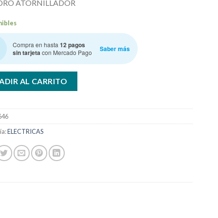
DRO ATORNILLADOR
nibles
Compra en hasta
12 pagos
Saber más
sin tarjeta
con Mercado Pago
ADIR AL CARRITO
646
ía:
ELECTRICAS