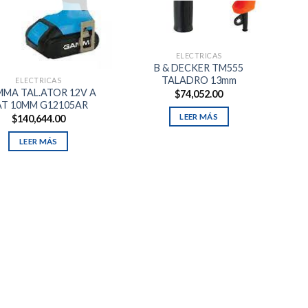
ELECTRICAS
B & DECKER TM555
TALADRO 13mm
ELECTRICAS
MA TAL.ATOR 12V A
$
74,052.00
AT 10MM G12105AR
LEER MÁS
$
140,644.00
LEER MÁS