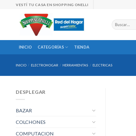
Skip
VESTÍ TU CASA EN SHOPPING ONELLI
to
content
Buscar
por:
INICIO
CATEGORÍAS
TIENDA
INICIO
/
ELECTROHOGAR
/
HERRAMIENTAS
/
ELECTRICAS
DESPLEGAR
BAZAR
COLCHONES
COMPUTACION