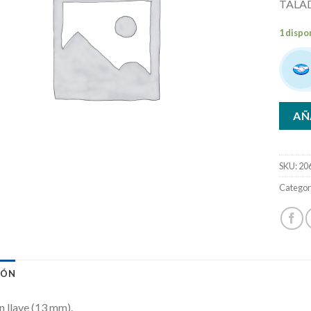
TALA
1 dispo
AÑ
SKU:
20
Categor
IÓN
n llave (13 mm).