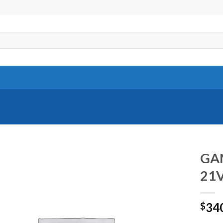
GA
21
34
$