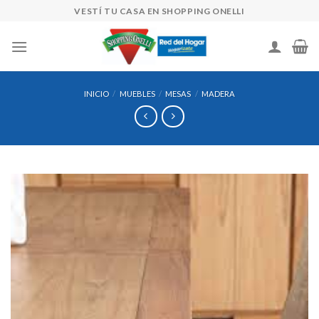
Skip
VESTÍ TU CASA EN SHOPPING ONELLI
to
content
INICIO
/
MUEBLES
/
MESAS
/
MADERA