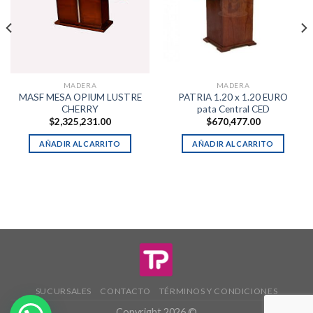
MADERA
MADERA
MASF MESA OPIUM LUSTRE
PATRIA 1.20 x 1.20 EURO
CHERRY
pata Central CED
$
2,325,231.00
$
670,477.00
AÑADIR AL CARRITO
AÑADIR AL CARRITO
SUCURSALES
CONTACTO
TÉRMINOS Y CONDICIONES
Copyright 2026 ©