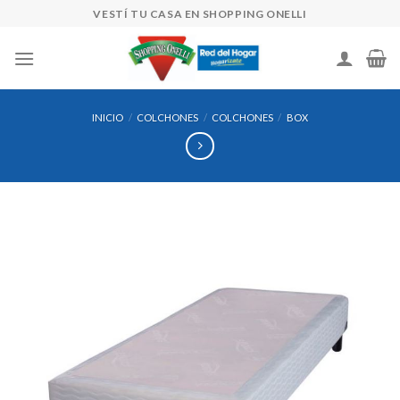
Skip
VESTÍ TU CASA EN SHOPPING ONELLI
to
content
INICIO
/
COLCHONES
/
COLCHONES
/
BOX