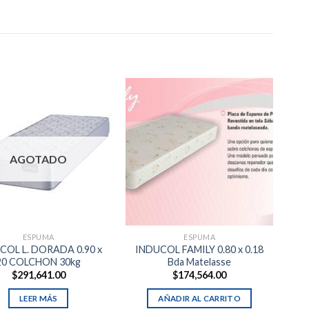
AGOTADO
ESPUMA
ESPUMA
COL L. DORADA 0.90 x
INDUCOL FAMILY 0.80 x 0.18
20 COLCHON 30kg
Bda Matelasse
$
291,641.00
$
174,564.00
LEER MÁS
AÑADIR AL CARRITO