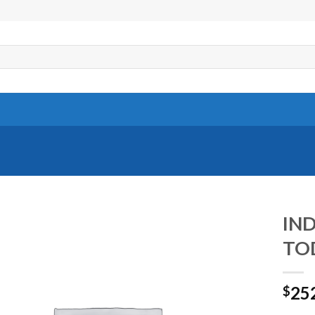
IND
TOD
25
$