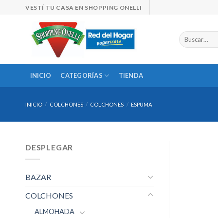
Skip
VESTÍ TU CASA EN SHOPPING ONELLI
to
content
Buscar
por:
INICIO
CATEGORÍAS
TIENDA
INICIO
/
COLCHONES
/
COLCHONES
/
ESPUMA
DESPLEGAR
BAZAR
COLCHONES
ALMOHADA