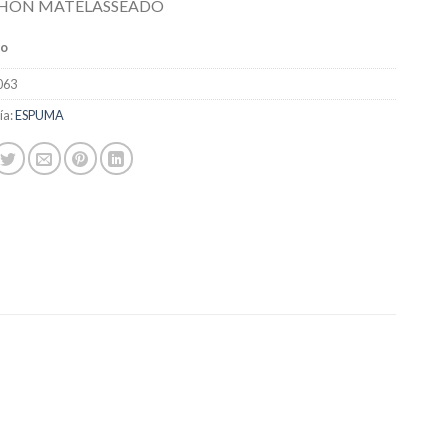
HON MATELASSEADO
do
063
ía:
ESPUMA