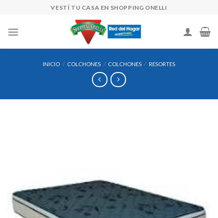
Skip
VESTÍ TU CASA EN SHOPPING ONELLI
to
content
INICIO
/
COLCHONES
/
COLCHONES
/
RESORTES