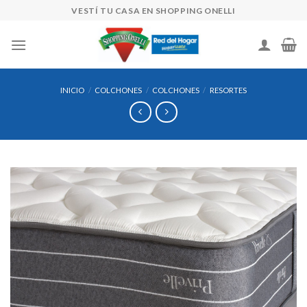
Skip
VESTÍ TU CASA EN SHOPPING ONELLI
to
content
INICIO
/
COLCHONES
/
COLCHONES
/
RESORTES