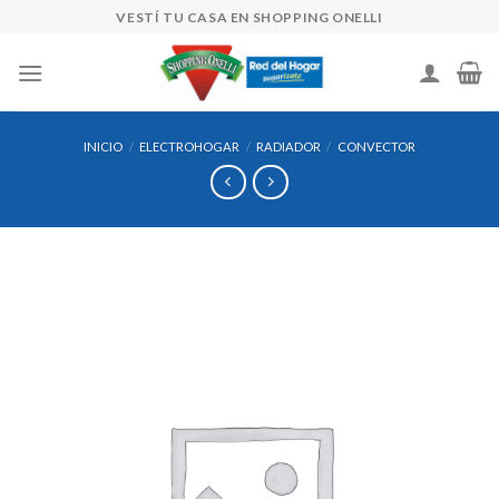
Skip
VESTÍ TU CASA EN SHOPPING ONELLI
to
content
INICIO
/
ELECTROHOGAR
/
RADIADOR
/
CONVECTOR