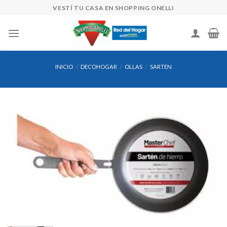
Skip
VESTÍ TU CASA EN SHOPPING ONELLI
to
content
INICIO
/
DECOHOGAR
/
OLLAS
/
SARTEN