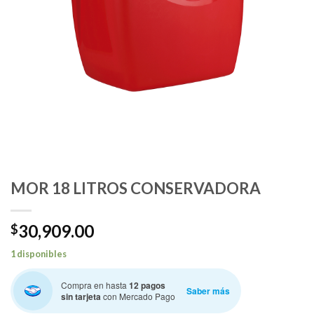
MOR 18 LITROS CONSERVADORA
30,909.00
$
1 disponibles
Compra en hasta
12 pagos
Saber más
sin tarjeta
con Mercado Pago