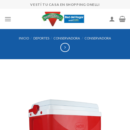
Skip
VESTÍ TU CASA EN SHOPPING ONELLI
to
content
INICIO
/
DEPORTES
/
CONSERVADORA
/
CONSERVADORA